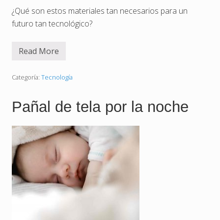
r
p
¿Qué son estos materiales tan necesarios para un
o
futuro tan tecnológico?
Read More
S
u
p
e
Categoría:
Tecnología
r
c
o
Pañal de tela por la noche
n
d
u
c
t
o
r
e
s