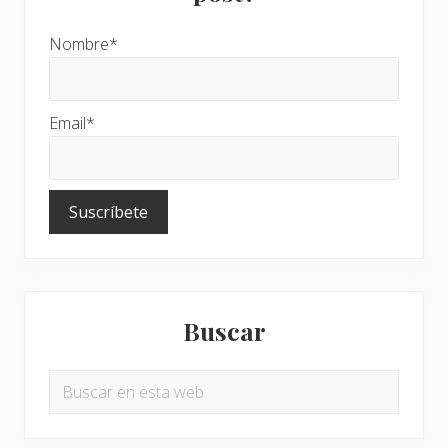
Nombre*
Email*
Buscar
Buscar
en
esta