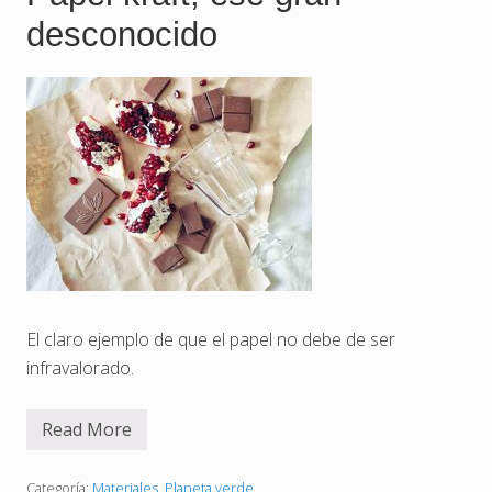
c
desconocido
o
n
d
u
c
t
i
v
i
d
a
d
e
l
é
c
t
r
El claro ejemplo de que el papel no debe de ser
i
infravalorado.
c
a
e
s
Read More
P
t
a
a
p
n
e
Categoría:
Materiales
,
Planeta verde
i