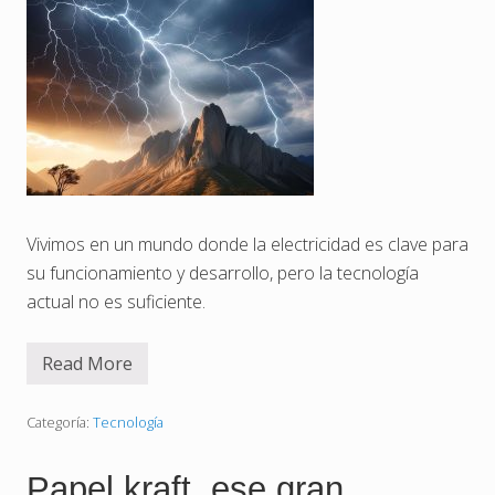
Vivimos en un mundo donde la electricidad es clave para
su funcionamiento y desarrollo, pero la tecnología
actual no es suficiente.
Read More
P
o
r
q
Categoría:
Tecnología
u
é
l
Papel kraft, ese gran
a