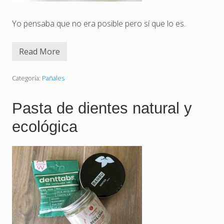
Yo pensaba que no era posible pero sí que lo es.
Read More
P
a
ñ
a
Categoría:
Pañales
l
d
e
Pasta de dientes natural y
t
e
ecológica
l
a
p
o
r
l
a
n
o
c
h
e