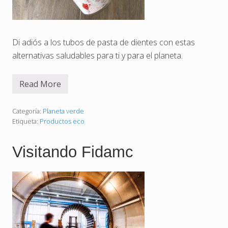
Di adiós a los tubos de pasta de dientes con estas
alternativas saludables para ti y para el planeta.
Read More
P
a
s
t
Categoría:
Planeta verde
a
Etiqueta:
Productos eco
d
e
d
Visitando Fidamc
i
e
n
t
e
s
n
a
t
u