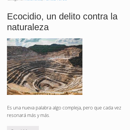
l
m
k
p
r
o
Ecocidio, un delito contra la
a
r
f
t
naturaleza
t
a
,
n
e
t
s
e
e
e
g
n
r
e
a
l
n
S
d
.
e
X
s
X
c
I
o
n
o
c
i
Es una nueva palabra algo compleja, pero que cada vez
d
resonará más y más.
o