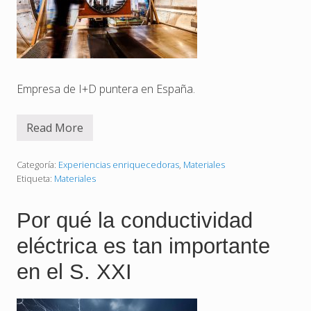
r
a
l
y
e
c
o
l
Empresa de I+D puntera en España.
ó
g
i
Read More
c
V
a
i
s
i
Categoría:
Experiencias enriquecedoras
,
Materiales
t
Etiqueta:
Materiales
a
n
d
Por qué la conductividad
o
F
eléctrica es tan importante
i
d
a
en el S. XXI
m
c