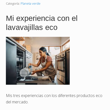
t
Categoría:
Planeta verde
i
e
n
Mi experiencia con el
d
a
lavavajillas eco
s
s
o
s
t
e
n
i
b
l
e
s
f
a
v
o
r
i
Mis tres experiencias con los diferentes productos eco
t
del mercado.
a
s