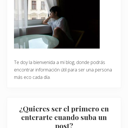
u
r
a
l
e
z
a
Te doy la bienvenida a mi blog, donde podrás
encontrar información útil para ser una persona
más eco cada día.
¿Quieres ser el primero en
enterarte cuando suba un
post?