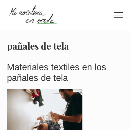
Menu
Saltar
Saltar
al
a
Men
contenido
la
principal
barra
¿Quieres
lateral
información
principal
concisa
pañales de tela
para
llevar
una
vida
Materiales textiles en los
más
pañales de tela
eco?
Entra
aquí.