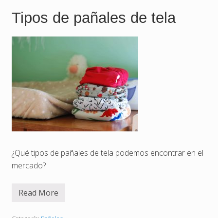
d
e
Tipos de pañales de tela
p
a
ñ
a
l
e
s
d
e
t
e
l
a
p
a
r
a
p
¿Qué tipos de pañales de tela podemos encontrar en el
a
mercado?
d
r
e
s
Read More
T
t
i
r
p
a