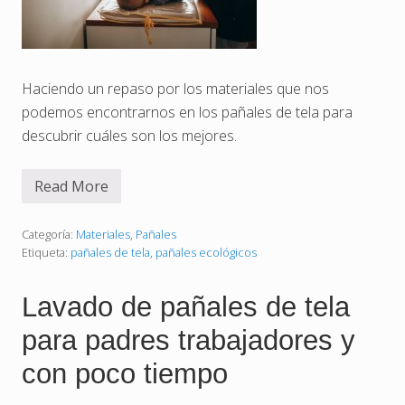
Haciendo un repaso por los materiales que nos
podemos encontrarnos en los pañales de tela para
descubrir cuáles son los mejores.
Read More
M
a
t
e
Categoría:
Materiales
,
Pañales
r
Etiqueta:
pañales de tela
,
pañales ecológicos
i
a
l
Lavado de pañales de tela
e
s
para padres trabajadores y
t
e
x
con poco tiempo
t
i