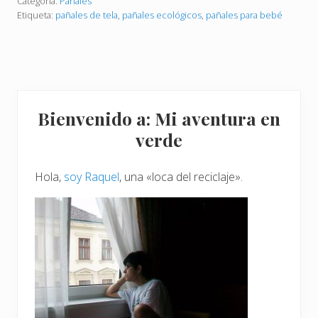
o
Categoría:
Pañales
b
s
a
Etiqueta:
pañales de tela
,
pañales ecológicos
,
pañales para bebé
d
j
e
a
p
d
a
o
ñ
r
a
e
l
s
Barra
e
y
Bienvenido a: Mi aventura en
s
c
lateral
d
o
verde
e
n
t
principal
p
e
o
l
c
Hola,
soy Raquel
, una «loca del reciclaje».
a
o
t
i
e
m
p
o