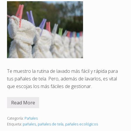
l
e
s
e
n
l
o
s
p
a
ñ
a
l
e
s
Te muestro la rutina de lavado más fácil y rápida para
d
e
tus pañales de tela. Pero, además de lavarlos, es vital
t
e
que escojas los más fáciles de gestionar.
l
a
Read More
L
a
v
a
Categoría:
Pañales
d
Etiqueta:
pañales
,
pañales de tela
,
pañales ecológicos
o