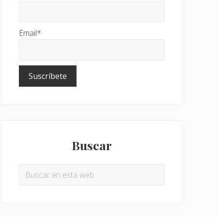
Email*
Buscar
Buscar
en
esta
web