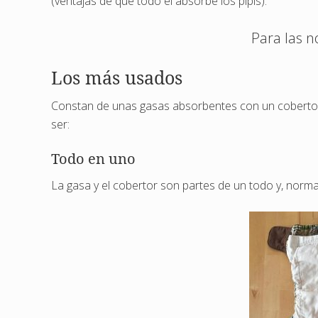
(ventajas de que todo él absorbe los pipís).
Para las n
Los más usados
Constan de unas gasas absorbentes con un cobert
ser:
Todo en uno
La gasa y el cobertor son partes de un todo y, norma