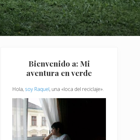
Barra
Bienvenido a: Mi
lateral
aventura en verde
principal
Hola,
soy Raquel
, una «loca del reciclaje».