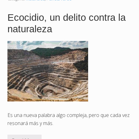
l
m
k
p
r
o
Ecocidio, un delito contra la
a
r
f
t
naturaleza
t
a
,
n
e
t
s
e
e
e
g
n
r
e
a
l
n
S
d
.
e
X
s
X
c
I
o
n
o
c
i
Es una nueva palabra algo compleja, pero que cada vez
d
resonará más y más.
o