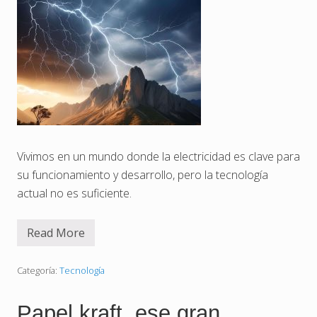
Vivimos en un mundo donde la electricidad es clave para
su funcionamiento y desarrollo, pero la tecnología
actual no es suficiente.
Read More
P
o
r
q
Categoría:
Tecnología
u
é
l
Papel kraft, ese gran
a