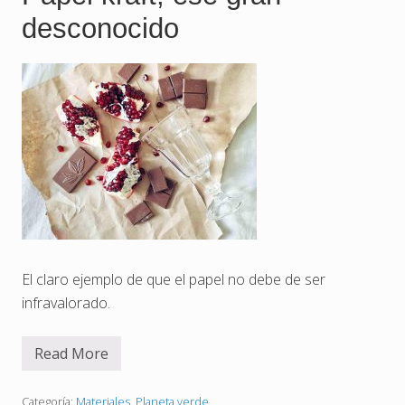
c
desconocido
o
n
d
u
c
t
i
v
i
d
a
d
e
l
é
c
t
r
El claro ejemplo de que el papel no debe de ser
i
infravalorado.
c
a
e
s
Read More
P
t
a
a
p
n
e
Categoría:
Materiales
,
Planeta verde
i