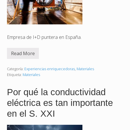
r
a
l
y
e
c
o
l
Empresa de I+D puntera en España.
ó
g
i
Read More
c
V
a
i
s
i
Categoría:
Experiencias enriquecedoras
,
Materiales
t
Etiqueta:
Materiales
a
n
d
Por qué la conductividad
o
F
eléctrica es tan importante
i
d
a
en el S. XXI
m
c