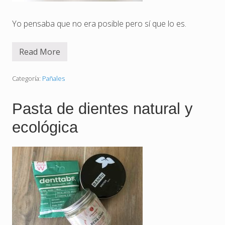
Yo pensaba que no era posible pero sí que lo es.
Read More
P
a
ñ
a
Categoría:
Pañales
l
d
e
Pasta de dientes natural y
t
e
ecológica
l
a
p
o
r
l
a
n
o
c
h
e