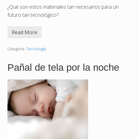
r
p
¿Qué son estos materiales tan necesarios para un
o
futuro tan tecnológico?
Read More
S
u
p
e
Categoría:
Tecnología
r
c
o
Pañal de tela por la noche
n
d
u
c
t
o
r
e
s