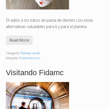
Di adiós a los tubos de pasta de dientes con estas
alternativas saludables para ti y para el planeta.
Read More
P
a
s
t
Categoría:
Planeta verde
a
Etiqueta:
Productos eco
d
e
d
Visitando Fidamc
i
e
n
t
e
s
n
a
t
u