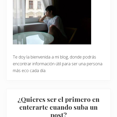
u
r
a
l
e
z
a
Te doy la bienvenida a mi blog, donde podrás
encontrar información útil para ser una persona
más eco cada día.
¿Quieres ser el primero en
enterarte cuando suba un
post?