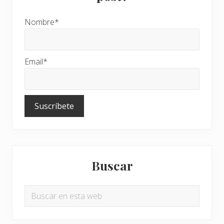
Nombre*
Email*
Buscar
Buscar
en
esta