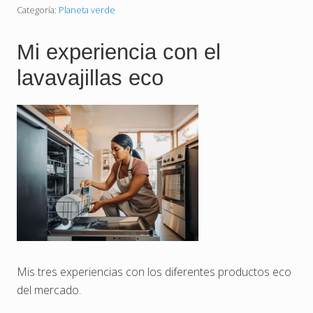
t
Categoría:
Planeta verde
i
e
n
Mi experiencia con el
d
a
lavavajillas eco
s
s
o
s
t
e
n
i
b
l
e
s
f
a
v
o
r
i
Mis tres experiencias con los diferentes productos eco
t
del mercado.
a
s