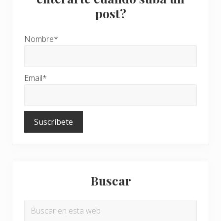
post?
Nombre*
Email*
Buscar
Buscar
en