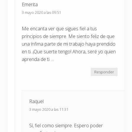
Emerita
lectores
3 mayo 2020 a las 09:51
Me encanta ver que sigues fiel a tus
principios de siempre. Me siento feliz de que
una ínfima parte de mi trabajo haya prendido
en ti. ¡Que suerte tengo! Ahora, seré yo quien
aprenda de ti …
Responder
Raquel
3 mayo 2020 a las 11:31
Sí, fiel como siempre. Espero poder