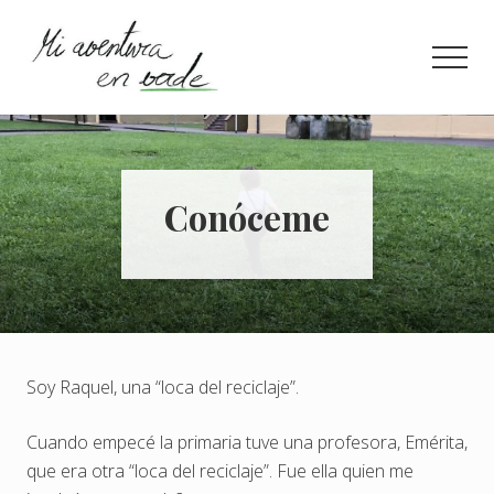
Menu
Saltar
Saltar
al
a
Men
contenido
la
principal
barra
¿Quieres
lateral
información
principal
concisa
para
llevar
Conóceme
una
vida
más
eco?
Entra
aquí.
Soy Raquel, una “loca del reciclaje”.
Cuando empecé la primaria tuve una profesora, Emérita,
que era otra “loca del reciclaje”. Fue ella quien me