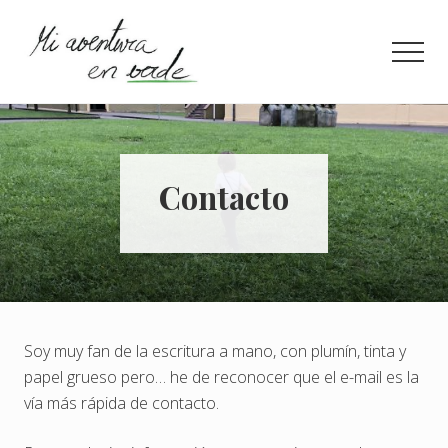
Menu
Saltar
Saltar
al
a
Men
contenido
la
principal
barra
¿Quieres
lateral
información
principal
concisa
para
llevar
Contacto
una
vida
más
eco?
Entra
aquí.
Soy muy fan de la escritura a mano, con plumín, tinta y
papel grueso pero… he de reconocer que el e-mail es la
vía más rápida de contacto.