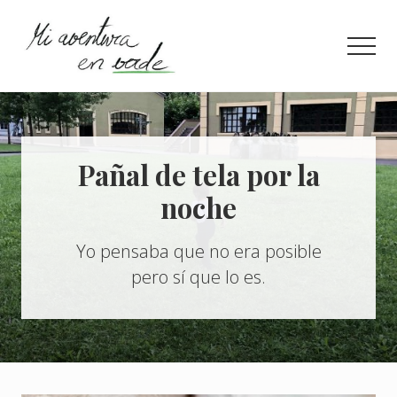
Menu
Saltar
Saltar
al
a
Men
contenido
la
principal
barra
¿Quieres
lateral
información
principal
concisa
para
llevar
Pañal de tela por la
una
noche
vida
más
eco?
Yo pensaba que no era posible
Entra
aquí.
pero sí que lo es.