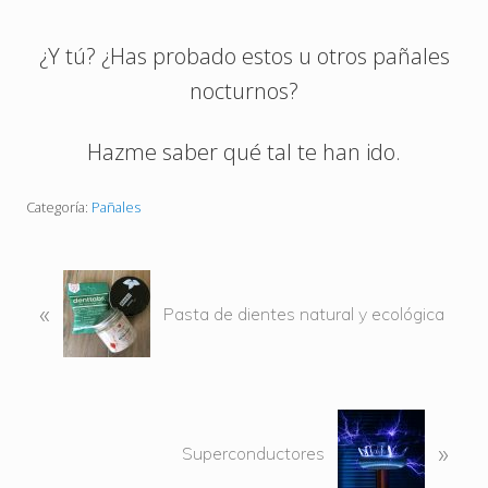
¿Y tú? ¿Has probado estos u otros pañales
nocturnos?
Hazme saber qué tal te han ido.
Categoría:
Pañales
E
«
n
Pasta de dientes natural y ecológica
t
r
a
d
S
a
»
i
Superconductores
a
g