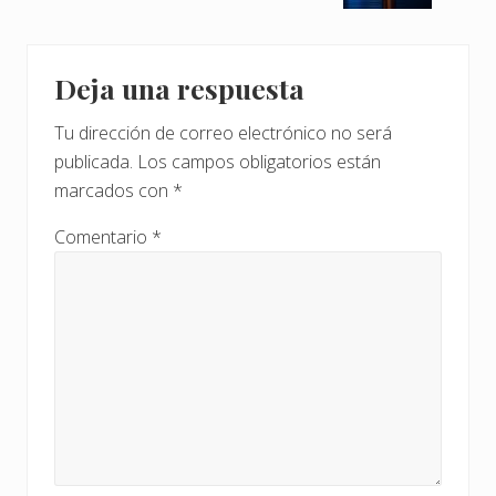
n
u
t
i
Interacciones
e
e
Deja una respuesta
r
n
con
i
t
Tu dirección de correo electrónico no será
o
los
e
publicada.
Los campos obligatorios están
r
e
lectores
:
marcados con
*
n
t
Comentario
*
r
a
d
a
: