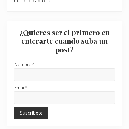
más eco cada día.
a
r
i
a
s
i
n
¿Quieres ser el primero en
m
enterarte cuando suba un
o
r
post?
i
r
e
n
Nombre*
e
l
i
n
t
Email*
e
n
t
o