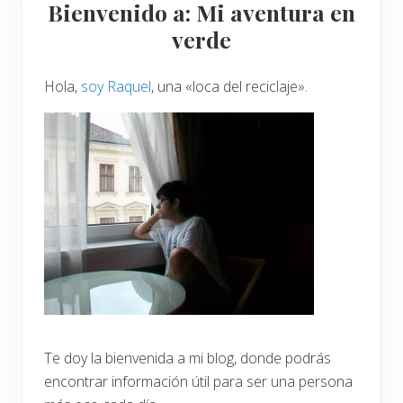
Bienvenido a: Mi aventura en
c
lateral
o
verde
n
v
principal
i
v
Hola,
soy Raquel
, una «loca del reciclaje».
i
r
c
o
n
u
n
a
a
l
e
r
g
i
a
a
l
i
m
Te doy la bienvenida a mi blog, donde podrás
e
encontrar información útil para ser una persona
n
t