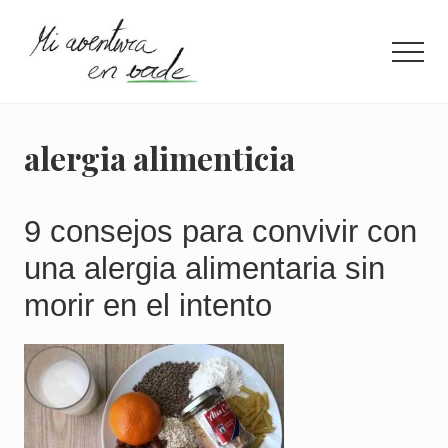
Menu
Saltar
Saltar
al
a
Men
contenido
la
principal
barra
¿Quieres
lateral
información
principal
concisa
alergia alimenticia
para
llevar
una
vida
9 consejos para convivir con
más
una alergia alimentaria sin
eco?
Entra
morir en el intento
aquí.