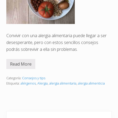
Convivir con una alergia alimentaria puede llegar a ser
desesperante, pero con estos sencillos consejos
podrás sobrevivir a ella sin problemas.
Read More
9
c
o
n
Categoría:
Consejos y tips
s
Etiqueta:
alérgenos
,
Alergia
,
alergia alimentaria
,
alergia alimenticia
e
j
o
s
p
a
r
Barra
a