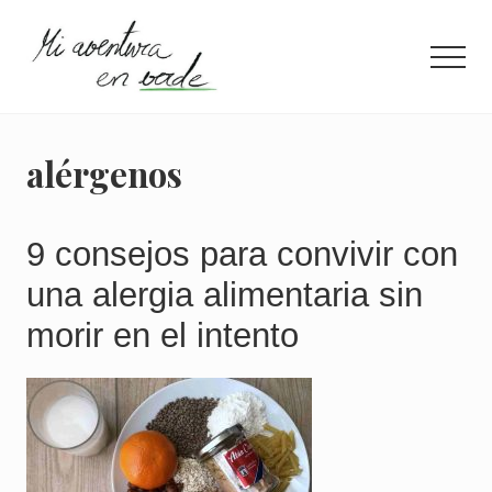
Menu
Saltar
Saltar
al
a
Men
contenido
la
principal
barra
¿Quieres
lateral
información
principal
concisa
alérgenos
para
llevar
una
vida
9 consejos para convivir con
más
una alergia alimentaria sin
eco?
Entra
morir en el intento
aquí.