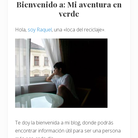
Bienvenido a: Mi aventura en
c
lateral
o
verde
n
v
principal
i
v
Hola,
soy Raquel
, una «loca del reciclaje».
i
r
c
o
n
u
n
a
a
l
e
r
g
i
a
a
l
i
m
Te doy la bienvenida a mi blog, donde podrás
e
encontrar información útil para ser una persona
n
t