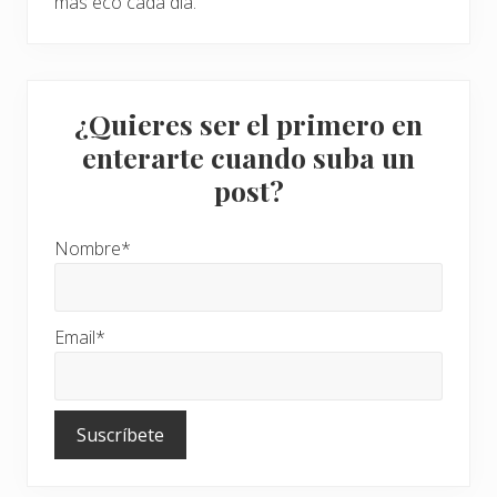
más eco cada día.
a
r
i
a
s
i
n
¿Quieres ser el primero en
m
enterarte cuando suba un
o
r
post?
i
r
e
n
Nombre*
e
l
i
n
t
Email*
e
n
t
o