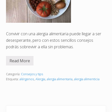
Convivir con una alergia alimentaria puede llegar a ser
desesperante, pero con estos sencillos consejos
podrás sobrevivir a ella sin problemas.
Read More
9
c
o
n
Categoría:
Consejos y tips
s
Etiqueta:
alérgenos
,
Alergia
,
alergia alimentaria
,
alergia alimenticia
e
j
o
s
p
a
r
Barra
a