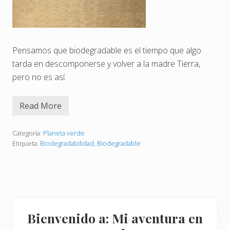
Pensamos que biodegradable es el tiempo que algo
tarda en descomponerse y volver a la madre Tierra,
pero no es así.
Read More
S
i
g
n
Categoría:
Planeta verde
i
Etiqueta:
Biodegradabilidad
,
Biodegradable
f
i
c
a
d
o
b
Barra
i
Bienvenido a: Mi aventura en
o
lateral
d