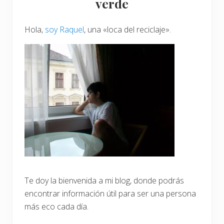
verde
e
g
principal
r
a
Hola,
soy Raquel
, una «loca del reciclaje».
d
a
b
l
e
,
¿
e
s
c
u
e
s
t
i
ó
n
d
e
Te doy la bienvenida a mi blog, donde podrás
t
encontrar información útil para ser una persona
i
e
más eco cada día.
m
p