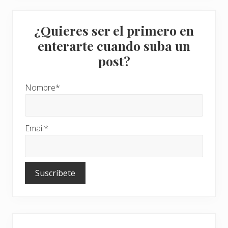
e
a
o
t
¿Quieres ser el primero en
r
enterarte cuando suba un
o
m
post?
a
t
e
r
Nombre*
i
a
l
Email*