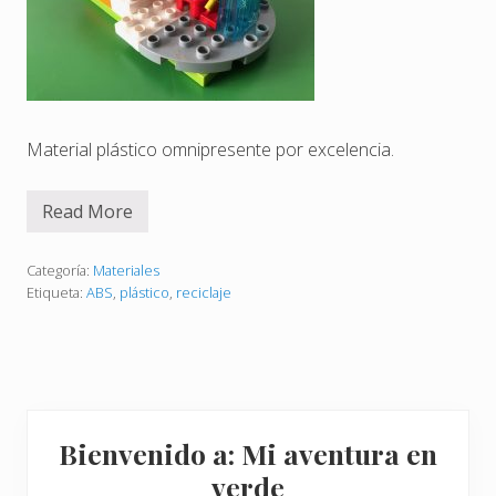
Material plástico omnipresente por excelencia.
Read More
P
l
á
s
Categoría:
Materiales
t
Etiqueta:
ABS
,
plástico
,
reciclaje
i
c
o
A
B
S
:
Barra
p
Bienvenido a: Mi aventura en
r
lateral
e
verde
s