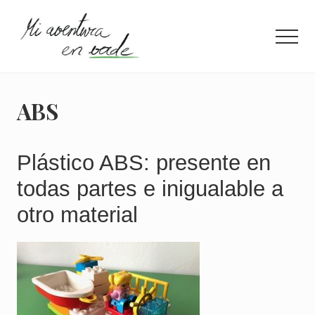
Menu
Saltar
Saltar
al
a
Men
contenido
la
principal
barra
¿Quieres
lateral
información
principal
concisa
ABS
para
llevar
una
vida
Plástico ABS: presente en
más
todas partes e inigualable a
eco?
Entra
otro material
aquí.